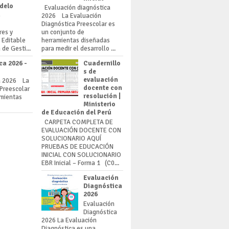
odelo
Evaluación diagnóstica
n
2026 La Evaluación
Diagnóstica Preescolar es
res y
un conjunto de
 Editable
herramientas diseñadas
de Gesti...
para medir el desarrollo ...
ca 2026 -
Cuadernillo
s de
evaluación
a 2026 La
docente con
 Preescolar
resolución |
amientas
Ministerio
de Educación del Perú
CARPETA COMPLETA DE
EVALUACIÓN DOCENTE CON
SOLUCIONARIO AQUÍ
PRUEBAS DE EDUCACIÓN
INICIAL CON SOLUCIONARIO
EBR Inicial – Forma 1 (C0...
Evaluación
Diagnóstica
2026
Evaluación
Diagnóstica
2026 La Evaluación
Diagnóstica es una