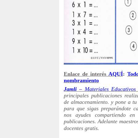
Enlace de interés
AQUÍ
:
Todo
nombramiento
Jamli
– Materiales Educativo
principales publicaciones reali
de almacenamiento. y pone a tu 
para que sigas preparándote c
nos ayudes compartiendo en t
publicaciones. Adelante maestro
docentes gratis.
COMENZAR AQUÍ - COMENZA