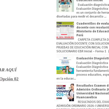
Educación Inicial
Evaluación diagnóstic
Evaluación Diagnóstica
es un conjunto de herr
diseñadas para medir el desarrollo ...
Cuadernillos de eval
docente con resolució
Ministerio de Educaci
Perú
CARPETA COMPLETA D
EVALUACIÓN DOCENTE CON SOLUCIO
PRUEBAS DE EDUCACIÓN INICIAL CON
SOLUCIONARIO EBR Inicial – Forma 1 (
Evaluación Diagnósti
Evaluación Diagnóstica
Evaluación Diagnóstica
AR AQUÍ
herramienta fundamenta
proceso educativo, esp
Opción 02
en la educac...
Resultados Examen d
Admisión Ordinario 20
Universidad Nacional
Huancavelica
RESULTADOS DEL EXA
ADMISIÓN ORDINARIO 2026-I UNIVERS