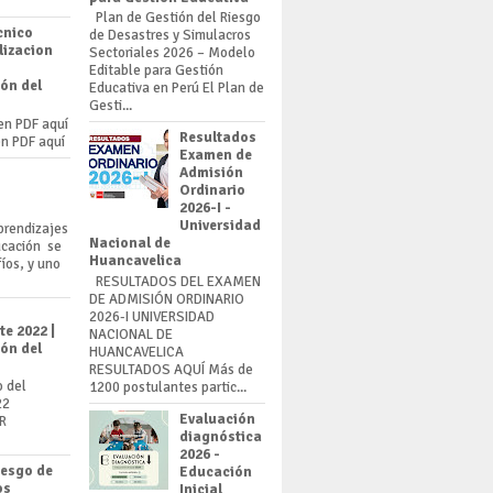
Plan de Gestión del Riesgo
cnico
de Desastres y Simulacros
lizacion
Sectoriales 2026 – Modelo
Editable para Gestión
ón del
Educativa en Perú El Plan de
Gesti...
en PDF aquí
Resultados
en PDF aquí
Examen de
Admisión
Ordinario
2026-I -
Universidad
prendizajes
Nacional de
ucación se
Huancavelica
íos, y uno
RESULTADOS DEL EXAMEN
DE ADMISIÓN ORDINARIO
2026-I UNIVERSIDAD
e 2022 |
NACIONAL DE
ón del
HUANCAVELICA
RESULTADOS AQUÍ Más de
o del
1200 postulantes partic...
22
Evaluación
BR
diagnóstica
2026 -
iesgo de
Educación
os
Inicial