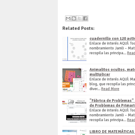
DESCARGAR AQUÍ - DESCARG
Related Posts:
cuadernillo con 120 acti
Enlace de interés AQUÍ: To
nombramiento Jamli – Mate
recopila las principa…
Rea
Animalitos ocultos, mat
multiplicar
Enlace de interés AQUÍ: Ma
blog, que recopila las prin
diver…
Read More
"Fábrica de Problemas" 
de Problemas de Primari
Enlace de interés AQUÍ: To
nombramiento Jamli – Mate
recopila las principa…
Rea
LIBRO DE MATEMÁTICAS