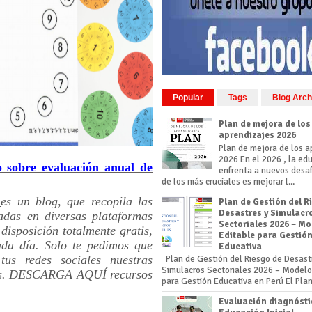
Popular
Tags
Blog Arch
Plan de mejora de los
aprendizajes 2026
Plan de mejora de los a
2026 En el 2026 , la ed
 sobre evaluación anual de
enfrenta a nuevos desaf
de los más cruciales es mejorar l...
s
es un blog, que recopila las
Plan de Gestión del R
Desastres y Simulacr
zadas en diversas plataformas
Sectoriales 2026 – M
disposición totalmente gratis,
Editable para Gestió
ada día. Solo te pedimos que
Educativa
us redes sociales nuestras
Plan de Gestión del Riesgo de Desast
Simulacros Sectoriales 2026 – Modelo
s.
DESCARGA AQUÍ
recursos
para Gestión Educativa en Perú El Plan 
Evaluación diagnósti
R AQUÍ-- COMENZAR AQUÍ