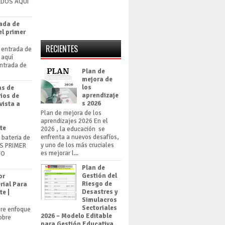
ADOS AQUÍ
rada de
el primer
RECIENTES
 entrada de
word aquí
rada de
Plan de
mejora de
los
as de
aprendizaje
rios de
s 2026
vista a
Plan de mejora de los
aprendizajes 2026 En el
te
2026 , la educación se
enfrenta a nuevos desafíos,
bateria de
y uno de los más cruciales
AS PRIMER
es mejorar l...
TO
Plan de
Gestión del
or
Riesgo de
rial Para
Desastres y
e |
Simulacros
Sectoriales
bre enfoque
2026 – Modelo Editable
obre
para Gestión Educativa