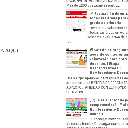
NACIONAL DE HUANCAVELICA RESULT
Más de 1200 postulantes partic...
📌 Evaluación de ent
todas las áreas para 
grado de primaria
Descarga evaluación de
todas las áreas en 
Descarga evaluación de ent
to...
A AQUI
📕Batería de pregunt
acuerdo con los crite
valoración para entre
docentes | Etapa
Descentralizada |
Nombramiento Docen
Descargar ejemplos de respuestas de 
preguntas aquí BATERIA DE PREGUNT
ASPECTO: AFINIDAD CON EL PROYEC
EDUCATIVO...
¿ Qué es el enfoque p
competencias? | Mate
Nombramiento Docent
Minedu
Descargar material so
de competencias Descargar material s