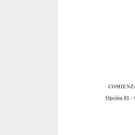
COMIENZ
Opción 01
-