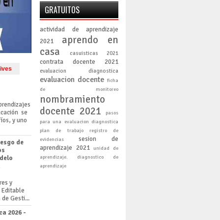
GRATUITOS
actividad de aprendizaje
aprendo en
2021
casa
casuisticas 2021
contrata docente 2021
ives
evaluacion diagnostica
evaluacion docente
ficha
de monitoreo
nombramiento
prendizajes
docente 2021
ucación se
pasos
íos, y uno
para una evaluacion diagnostica
plan de trabajo
registro de
sesion de
evidencias
iesgo de
aprendizaje 2021
unidad de
os
aprendizaje. diagnostico de
odelo
n
aprendizaje
res y
 Editable
de Gesti...
ca 2026 -