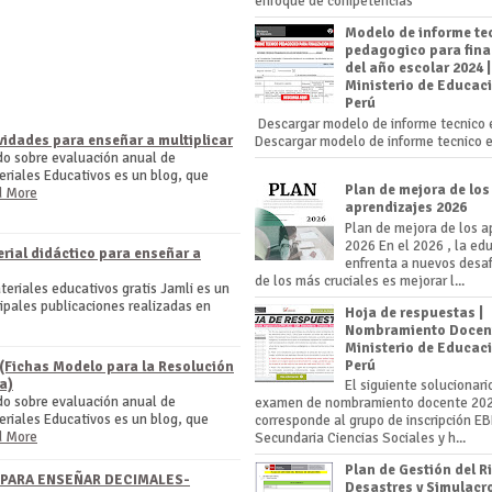
enfoque de competencias
AR AQUÍ-- DESCARGAR
Modelo de informe te
pedagogico para fina
del año escolar 2024 |
Ministerio de Educaci
Perú
Descargar modelo de informe tecnico 
vidades para enseñar a multiplicar
Descargar modelo de informe tecnico 
do sobre evaluación anual de
riales Educativos es un blog, que
Plan de mejora de los
d More
aprendizajes 2026
Plan de mejora de los a
2026 En el 2026 , la ed
erial didáctico para enseñar a
enfrenta a nuevos desaf
de los más cruciales es mejorar l...
teriales educativos gratis Jamli es un
cipales publicaciones realizadas en
Hoja de respuestas |
Nombramiento Docent
Ministerio de Educaci
Perú
(Fichas Modelo para la Resolución
a)
El siguiente solucionari
do sobre evaluación anual de
examen de nombramiento docente 20
riales Educativos es un blog, que
corresponde al grupo de inscripción E
d More
Secundaria Ciencias Sociales y h...
Plan de Gestión del R
 PARA ENSEÑAR DECIMALES-
Desastres y Simulacr