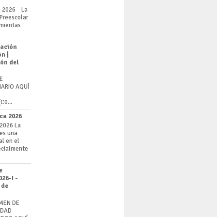
a 2026 La
 Preescolar
amientas
uación
n |
ón del
E
NARIO AQUÍ
C0...
ca 2026
 2026 La
 es una
l en el
ecialmente
e
26-I -
 de
MEN DE
IDAD