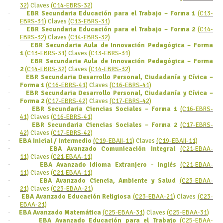
32)
Claves
(C14-EBRS-32)
·
EBR Secundaria Educación para el Trabajo – Forma 1
(C13-
EBRS-31)
Claves
(C13-EBRS-31)
·
EBR Secundaria Educación para el Trabajo – Forma 2
(C14-
EBRS-32)
Claves
(C14-EBRS-32)
·
EBR Secundaria Aula de Innovación Pedagógica – Forma
1
(C13-EBRS-31)
Claves
(C13-EBRS-31)
·
EBR Secundaria Aula de Innovación Pedagógica – Forma
2
(C14-EBRS-32)
Claves
(C14-EBRS-32)
·
EBR Secundaria Desarrollo Personal, Ciudadanía y Cívica –
Forma 1
(C16-EBRS-41)
Claves
(C16-EBRS-41)
·
EBR Secundaria Desarrollo Personal, Ciudadanía y Cívica –
Forma 2
(C17-EBRS-42)
Claves
(C17-EBRS-42)
·
EBR Secundaria Ciencias Sociales – Forma 1
(C16-EBRS-
41)
Claves
(C16-EBRS-41)
·
EBR Secundaria Ciencias Sociales – Forma 2
(C17-EBRS-
42)
Claves
(C17-EBRS-42)
·
EBA Inicial / Intermedio
(C19-EBAII-11)
Claves
(C19-EBAII-11)
·
EBA Avanzado Comunicación Integral
(C21-EBAA-
11)
Claves
(C21-EBAA-11)
·
EBA Avanzado Idioma Extranjero - Inglés
(C21-EBAA-
11)
Claves
(C21-EBAA-11)
·
EBA Avanzado Ciencia, Ambiente y Salud
(C23-EBAA-
21)
Claves
(C23-EBAA-21)
·
EBA Avanzado Educación Religiosa
(C23-EBAA-21)
Claves
(C23-
EBAA-21)
·
EBA Avanzado Matemática
(C25-EBAA-31)
Claves
(C25-EBAA-31)
·
EBA Avanzado Educación para el Trabajo
(C25-EBAA-